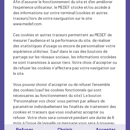
Afin d'assurer le fonctionnement du site et d'en améliorer
SUSTAINABLE DEVELOPMENT
l'expérience utilisateur, le MEDEF stocke et/ou accède à
des informations sur votre terminal (cookies et autres
SUSTAINABLE DEVELOPMENT
traceurs) lors de votre naviguation sur le site
www.medef.com.
SUSTAINABLE DEVELOPMENT
Ces cookies et autres traceurs permettent au MEDEF de
SOCIAL
mesurer l'audience et la performance du site, de réaliser
des statistiques d'usage ou encore de personnaliser votre
expérience utilisteur. Sauf dans le cas des boutons de
SUSTAINABLE DEVELOPMENT
partage sur les réseaux sociaux, les informations stockées
ne sont transmises à aucun tiers. Votre choix d'accepter ou
INTERNATIONAL - EUROPE
de refuser les cookies n'affectera pas votre navigation sur
le site.
SUSTAINABLE DEVELOPMENT
Vous pouvez choisir d'accepter ou de refuser l'ensemble
ECONOMY
des cookies (sauf les cookies fonctionnels qui sont
nécessaires au fonctionnement du site). Le bouton
'Personnaliser vos choix' vous permet par ailleurs de
ECONOMY
paramétrer individuellement les finalités de traitement des
cookies et traceurs que vous souhaitez accepter ou
INTERNATIONAL - EUROPE
refuser. Votre choix sera conservé pendant une durée de 6
mois à l'issue de laquelle ce message vous sera à nouveau
INTERNATIONAL - EUROPE
affiché..
Refuser
Choisir
Accepter