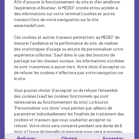
Afin d'assurer le fonctionnement du site et d'en améliorer
SUSTAINABLE DEVELOPMENT
l'expérience utilisateur, le MEDEF stocke et/ou accède à
des informations sur votre terminal (cookies et autres
SUSTAINABLE DEVELOPMENT
traceurs) lors de votre naviguation sur le site
www.medef.com.
SUSTAINABLE DEVELOPMENT
Ces cookies et autres traceurs permettent au MEDEF de
SOCIAL
mesurer l'audience et la performance du site, de réaliser
des statistiques d'usage ou encore de personnaliser votre
expérience utilisteur. Sauf dans le cas des boutons de
SUSTAINABLE DEVELOPMENT
partage sur les réseaux sociaux, les informations stockées
ne sont transmises à aucun tiers. Votre choix d'accepter ou
INTERNATIONAL - EUROPE
de refuser les cookies n'affectera pas votre navigation sur
le site.
SUSTAINABLE DEVELOPMENT
Vous pouvez choisir d'accepter ou de refuser l'ensemble
ECONOMY
des cookies (sauf les cookies fonctionnels qui sont
nécessaires au fonctionnement du site). Le bouton
'Personnaliser vos choix' vous permet par ailleurs de
ECONOMY
paramétrer individuellement les finalités de traitement des
cookies et traceurs que vous souhaitez accepter ou
INTERNATIONAL - EUROPE
refuser. Votre choix sera conservé pendant une durée de 6
mois à l'issue de laquelle ce message vous sera à nouveau
INTERNATIONAL - EUROPE
affiché..
Refuser
Choisir
Accepter