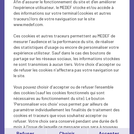
Afin d'assurer le fonctionnement du site et d'en améliorer
SUSTAINABLE DEVELOPMENT
l'expérience utilisateur, le MEDEF stocke et/ou accède à
des informations sur votre terminal (cookies et autres
SUSTAINABLE DEVELOPMENT
traceurs) lors de votre naviguation sur le site
www.medef.com.
SUSTAINABLE DEVELOPMENT
Ces cookies et autres traceurs permettent au MEDEF de
SOCIAL
mesurer l'audience et la performance du site, de réaliser
des statistiques d'usage ou encore de personnaliser votre
expérience utilisteur. Sauf dans le cas des boutons de
SUSTAINABLE DEVELOPMENT
partage sur les réseaux sociaux, les informations stockées
ne sont transmises à aucun tiers. Votre choix d'accepter ou
INTERNATIONAL - EUROPE
de refuser les cookies n'affectera pas votre navigation sur
le site.
SUSTAINABLE DEVELOPMENT
Vous pouvez choisir d'accepter ou de refuser l'ensemble
ECONOMY
des cookies (sauf les cookies fonctionnels qui sont
nécessaires au fonctionnement du site). Le bouton
'Personnaliser vos choix' vous permet par ailleurs de
ECONOMY
paramétrer individuellement les finalités de traitement des
cookies et traceurs que vous souhaitez accepter ou
INTERNATIONAL - EUROPE
refuser. Votre choix sera conservé pendant une durée de 6
mois à l'issue de laquelle ce message vous sera à nouveau
INTERNATIONAL - EUROPE
affiché..
Refuser
Choisir
Accepter