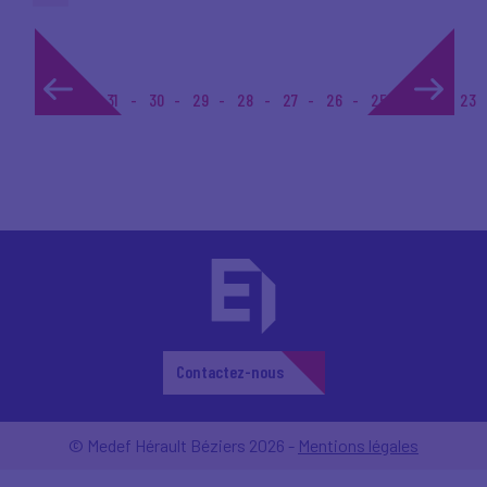
1...
31
30
29
28
27
26
25
24
23
Contactez-nous
© Medef Hérault Béziers 2026 -
Mentions légales