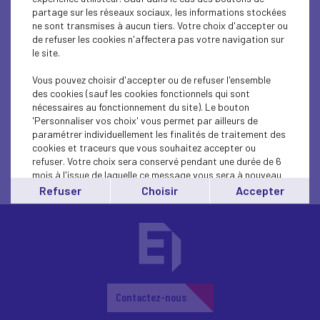
SOCIAL
partage sur les réseaux sociaux, les informations stockées
ne sont transmises à aucun tiers. Votre choix d'accepter ou
Généralisation de la complémentaire santé : Le
de refuser les cookies n'affectera pas votre navigation sur
le site.
MEDEF se mobilise...
Vous pouvez choisir d'accepter ou de refuser l'ensemble
des cookies (sauf les cookies fonctionnels qui sont
nécessaires au fonctionnement du site). Le bouton
'Personnaliser vos choix' vous permet par ailleurs de
paramétrer individuellement les finalités de traitement des
cookies et traceurs que vous souhaitez accepter ou
refuser. Votre choix sera conservé pendant une durée de 6
mois à l'issue de laquelle ce message vous sera à nouveau
affiché..
Refuser
Choisir
Accepter
Vous pouvez modifier votre choix à tout moment en
cliquant sur le lien
'cookies'
en bas de page.
Contactez-nous