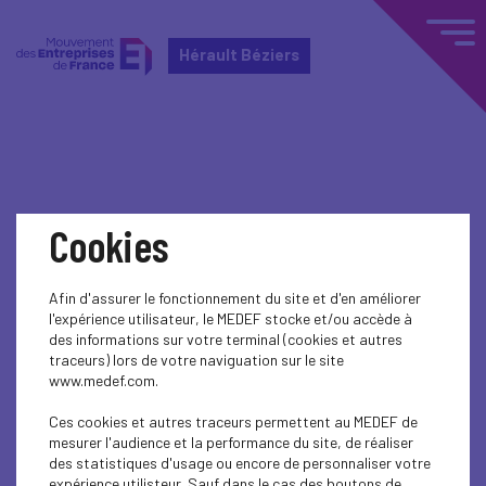
Hérault Béziers
Home
Actualités nationales
Cookies
Actualités nationales
Afin d'assurer le fonctionnement du site et d'en améliorer
SOCIAL
l'expérience utilisateur, le MEDEF stocke et/ou accède à
des informations sur votre terminal (cookies et autres
Propositions pour les retraites
traceurs) lors de votre naviguation sur le site
www.medef.com.
SOCIAL
Ces cookies et autres traceurs permettent au MEDEF de
Charges sociales : ce qui change pour les
mesurer l'audience et la performance du site, de réaliser
entreprises en 2016
des statistiques d'usage ou encore de personnaliser votre
expérience utilisteur. Sauf dans le cas des boutons de