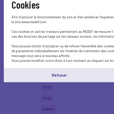
Cookies
ENTREPRISE ET SOCIÉTÉ
Afin d'assurer le fonctionnement du site et d'en améliorer l'expéri
ENTREPRISE ET SOCIÉTÉ
le site www.medef.com.
Ces cookies et autres traceurs permettent au MEDEF de mesurer l'au
SOCIAL
cas des boutons de partage sur les réseaux sociaux, les information
CSR
Vous pouvez choisir d'accepter ou de refuser l'ensemble des cookies
de paramétrer individuellement les finalités de traitement des cook
SOCIAL
message vous sera à nouveau affiché..
Vous pouvez modifier votre choix à tout moment en cliquant sur le 
SOCIAL
Refuser
ECONOMY
SOCIAL
SOCIAL
ECONOMY