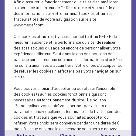
Afin d'assurer le fonctionnement du site et d'en améliorer
PARITY-DIVERSITY
l'expérience utilisateur, le MEDEF stocke et/ou accède à
des informations sur votre terminal (cookies et autres
ENTREPRISE ET SOCIÉTÉ
traceurs) lors de votre naviguation sur le site
www.medef.com.
ENTREPRISE ET SOCIÉTÉ
Ces cookies et autres traceurs permettent au MEDEF de
SOCIAL
mesurer l'audience et la performance du site, de réaliser
des statistiques d'usage ou encore de personnaliser votre
expérience utilisteur. Sauf dans le cas des boutons de
CSR
partage sur les réseaux sociaux, les informations stockées
ne sont transmises à aucun tiers. Votre choix d'accepter ou
SOCIAL
de refuser les cookies n'affectera pas votre navigation sur
le site.
SOCIAL
Vous pouvez choisir d'accepter ou de refuser l'ensemble
ECONOMY
des cookies (sauf les cookies fonctionnels qui sont
nécessaires au fonctionnement du site). Le bouton
'Personnaliser vos choix' vous permet par ailleurs de
SOCIAL
paramétrer individuellement les finalités de traitement des
cookies et traceurs que vous souhaitez accepter ou
SOCIAL
refuser. Votre choix sera conservé pendant une durée de 6
mois à l'issue de laquelle ce message vous sera à nouveau
ECONOMY
affiché..
Refuser
Choisir
Accepter