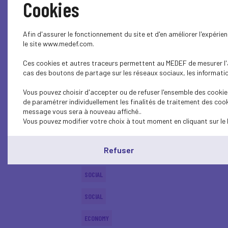
Cookies
ENTREPRISE ET SOCIÉTÉ
Afin d'assurer le fonctionnement du site et d'en améliorer l'expéri
ENTREPRISE ET SOCIÉTÉ
le site www.medef.com.
Ces cookies et autres traceurs permettent au MEDEF de mesurer l'au
SOCIAL
cas des boutons de partage sur les réseaux sociaux, les information
CSR
Vous pouvez choisir d'accepter ou de refuser l'ensemble des cookies
de paramétrer individuellement les finalités de traitement des cook
SOCIAL
message vous sera à nouveau affiché..
Vous pouvez modifier votre choix à tout moment en cliquant sur le 
SOCIAL
Refuser
ECONOMY
SOCIAL
SOCIAL
ECONOMY