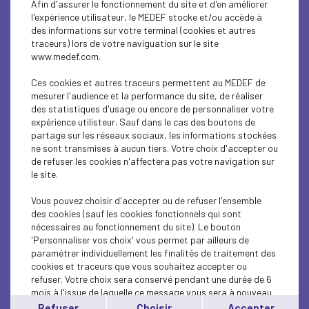
Afin d'assurer le fonctionnement du site et d'en améliorer
PARITY-DIVERSITY
l'expérience utilisateur, le MEDEF stocke et/ou accède à
des informations sur votre terminal (cookies et autres
ENTREPRISE ET SOCIÉTÉ
traceurs) lors de votre naviguation sur le site
www.medef.com.
ENTREPRISE ET SOCIÉTÉ
Ces cookies et autres traceurs permettent au MEDEF de
SOCIAL
mesurer l'audience et la performance du site, de réaliser
des statistiques d'usage ou encore de personnaliser votre
expérience utilisteur. Sauf dans le cas des boutons de
CSR
partage sur les réseaux sociaux, les informations stockées
ne sont transmises à aucun tiers. Votre choix d'accepter ou
SOCIAL
de refuser les cookies n'affectera pas votre navigation sur
le site.
SOCIAL
Vous pouvez choisir d'accepter ou de refuser l'ensemble
ECONOMY
des cookies (sauf les cookies fonctionnels qui sont
nécessaires au fonctionnement du site). Le bouton
'Personnaliser vos choix' vous permet par ailleurs de
SOCIAL
paramétrer individuellement les finalités de traitement des
cookies et traceurs que vous souhaitez accepter ou
SOCIAL
refuser. Votre choix sera conservé pendant une durée de 6
mois à l'issue de laquelle ce message vous sera à nouveau
ECONOMY
affiché..
Refuser
Choisir
Accepter