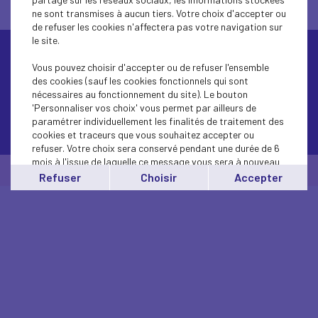
ne sont transmises à aucun tiers. Votre choix d'accepter ou
de refuser les cookies n'affectera pas votre navigation sur
le site.
Vous pouvez choisir d'accepter ou de refuser l'ensemble
des cookies (sauf les cookies fonctionnels qui sont
nécessaires au fonctionnement du site). Le bouton
'Personnaliser vos choix' vous permet par ailleurs de
paramétrer individuellement les finalités de traitement des
Contactez-nous
cookies et traceurs que vous souhaitez accepter ou
refuser. Votre choix sera conservé pendant une durée de 6
mois à l'issue de laquelle ce message vous sera à nouveau
© Medef Hérault Béziers 2026 -
Mentions légales
affiché..
Refuser
Choisir
Accepter
Vous pouvez modifier votre choix à tout moment en
cliquant sur le lien
'cookies'
en bas de page.