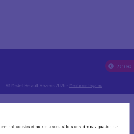
Adhérez
© Medef Hérault Béziers 2026 -
Mentions légales
terminal (cookies et autres traceurs) lors de votre naviguation sur