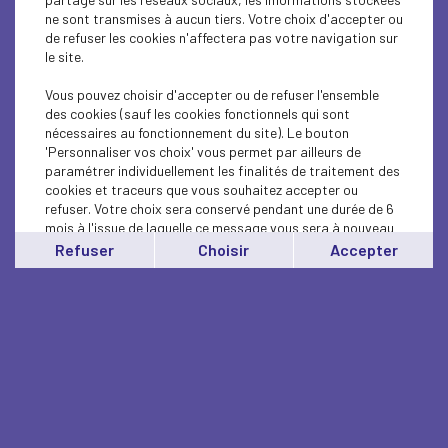
ne sont transmises à aucun tiers. Votre choix d'accepter ou
de refuser les cookies n'affectera pas votre navigation sur
le site.
Vous pouvez choisir d'accepter ou de refuser l'ensemble
des cookies (sauf les cookies fonctionnels qui sont
nécessaires au fonctionnement du site). Le bouton
'Personnaliser vos choix' vous permet par ailleurs de
paramétrer individuellement les finalités de traitement des
cookies et traceurs que vous souhaitez accepter ou
refuser. Votre choix sera conservé pendant une durée de 6
mois à l'issue de laquelle ce message vous sera à nouveau
affiché..
Refuser
Choisir
Accepter
Vous pouvez modifier votre choix à tout moment en
cliquant sur le lien
'cookies'
en bas de page.