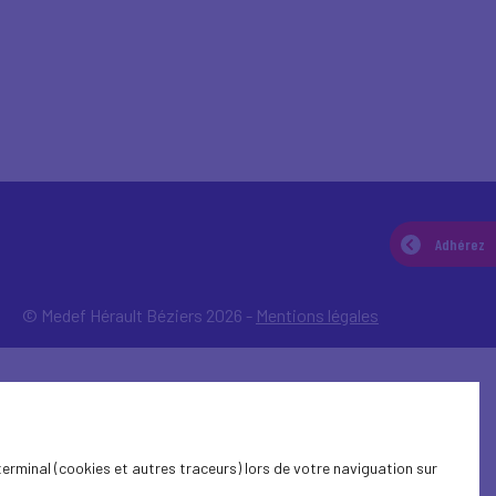
Adhérez
© Medef Hérault Béziers 2026 -
Mentions légales
terminal (cookies et autres traceurs) lors de votre naviguation sur