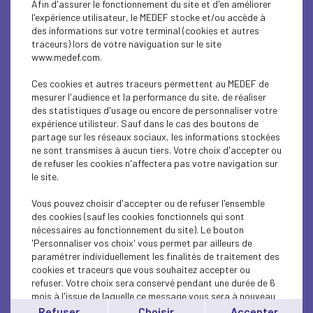
Afin d'assurer le fonctionnement du site et d'en améliorer
SUSTAINABLE DEVELOPMENT
l'expérience utilisateur, le MEDEF stocke et/ou accède à
des informations sur votre terminal (cookies et autres
SUSTAINABLE DEVELOPMENT
traceurs) lors de votre naviguation sur le site
www.medef.com.
SUSTAINABLE DEVELOPMENT
Ces cookies et autres traceurs permettent au MEDEF de
SOCIAL
mesurer l'audience et la performance du site, de réaliser
des statistiques d'usage ou encore de personnaliser votre
expérience utilisteur. Sauf dans le cas des boutons de
SUSTAINABLE DEVELOPMENT
partage sur les réseaux sociaux, les informations stockées
ne sont transmises à aucun tiers. Votre choix d'accepter ou
INTERNATIONAL - EUROPE
de refuser les cookies n'affectera pas votre navigation sur
le site.
SUSTAINABLE DEVELOPMENT
Vous pouvez choisir d'accepter ou de refuser l'ensemble
ECONOMY
des cookies (sauf les cookies fonctionnels qui sont
nécessaires au fonctionnement du site). Le bouton
'Personnaliser vos choix' vous permet par ailleurs de
ECONOMY
paramétrer individuellement les finalités de traitement des
cookies et traceurs que vous souhaitez accepter ou
INTERNATIONAL - EUROPE
refuser. Votre choix sera conservé pendant une durée de 6
mois à l'issue de laquelle ce message vous sera à nouveau
INTERNATIONAL - EUROPE
affiché..
Refuser
Choisir
Accepter