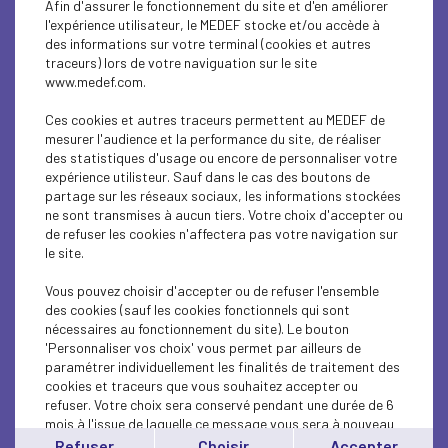
Afin d'assurer le fonctionnement du site et d'en améliorer
SUSTAINABLE DEVELOPMENT
l'expérience utilisateur, le MEDEF stocke et/ou accède à
des informations sur votre terminal (cookies et autres
SUSTAINABLE DEVELOPMENT
traceurs) lors de votre naviguation sur le site
www.medef.com.
SUSTAINABLE DEVELOPMENT
Ces cookies et autres traceurs permettent au MEDEF de
SOCIAL
mesurer l'audience et la performance du site, de réaliser
des statistiques d'usage ou encore de personnaliser votre
expérience utilisteur. Sauf dans le cas des boutons de
SUSTAINABLE DEVELOPMENT
partage sur les réseaux sociaux, les informations stockées
ne sont transmises à aucun tiers. Votre choix d'accepter ou
INTERNATIONAL - EUROPE
de refuser les cookies n'affectera pas votre navigation sur
le site.
SUSTAINABLE DEVELOPMENT
Vous pouvez choisir d'accepter ou de refuser l'ensemble
ECONOMY
des cookies (sauf les cookies fonctionnels qui sont
nécessaires au fonctionnement du site). Le bouton
'Personnaliser vos choix' vous permet par ailleurs de
ECONOMY
paramétrer individuellement les finalités de traitement des
cookies et traceurs que vous souhaitez accepter ou
INTERNATIONAL - EUROPE
refuser. Votre choix sera conservé pendant une durée de 6
mois à l'issue de laquelle ce message vous sera à nouveau
INTERNATIONAL - EUROPE
affiché..
Refuser
Choisir
Accepter