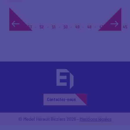
1...
53
52
51
50
49
48
47
46
45
Contactez-nous
© Medef Hérault Béziers 2026 -
Mentions légales