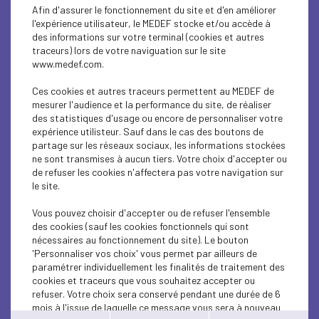
DIGITAL
Afin d'assurer le fonctionnement du site et d'en améliorer
l'expérience utilisateur, le MEDEF stocke et/ou accède à
MEDEF LIFE
des informations sur votre terminal (cookies et autres
traceurs) lors de votre naviguation sur le site
www.medef.com.
ECONOMY
Ces cookies et autres traceurs permettent au MEDEF de
DIGITAL
mesurer l'audience et la performance du site, de réaliser
des statistiques d'usage ou encore de personnaliser votre
ECONOMY
expérience utilisteur. Sauf dans le cas des boutons de
partage sur les réseaux sociaux, les informations stockées
ne sont transmises à aucun tiers. Votre choix d'accepter ou
ECONOMY
de refuser les cookies n'affectera pas votre navigation sur
le site.
SUSTAINABLE DEVELOPMENT
Vous pouvez choisir d'accepter ou de refuser l'ensemble
DIGITAL
des cookies (sauf les cookies fonctionnels qui sont
nécessaires au fonctionnement du site). Le bouton
MEDEF LIFE
'Personnaliser vos choix' vous permet par ailleurs de
paramétrer individuellement les finalités de traitement des
cookies et traceurs que vous souhaitez accepter ou
DIGITAL
refuser. Votre choix sera conservé pendant une durée de 6
mois à l'issue de laquelle ce message vous sera à nouveau
ECONOMY