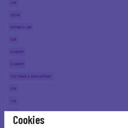
CSR
SOCIAL
BUSINESS LAW
CSR
ECONOMY
ECONOMY
SUSTAINABLE DEVELOPMENT
CSR
CSR
CSR
Cookies
CSR