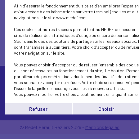
Afin d'assurer le fonctionnement du site et d'en améliorer l'expérie
et/ou accède à des informations sur votre terminal (cookies et autr
naviguation sur le site www.medef.com.
1...
16
15
14
13
12
11
10
9
8
Ces cookies et autres traceurs permettent au MEDEF de mesurer l'
site, de réaliser des statistiques d'usage ou encore de personnalise
Sauf dans le cas des boutons de partage sur les réseaux sociaux, 
sont transmises à aucun tiers. Votre choix d'accepter ou de refuser
votre navigation sur le site.
Vous pouvez choisir d'accepter ou de refuser l'ensemble des cookie
qui sont nécessaires au fonctionnement du site). Le bouton 'Perso
par ailleurs de paramétrer individuellement les finalités de traite
vous souhaitez accepter ou refuser. Votre choix sera conservé pen
l'issue de laquelle ce message vous sera à nouveau affiché..
Vous pouvez modifier votre choix à tout moment en cliquant sur le 
Contactez-nous
Refuser
Choisir
© Medef Hérault Béziers 2026 -
Mentions légales