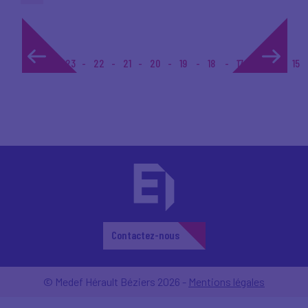
1...
23
22
21
20
19
18
17
16
15
Contactez-nous
© Medef Hérault Béziers 2026 -
Mentions légales