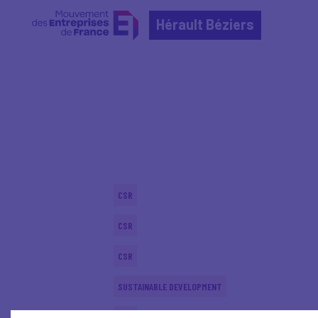
Hérault Béziers
Home
Actualités nationales
Actualités nationale
CSR
CSR
CSR
SUSTAINABLE DEVELOPMENT
CSR