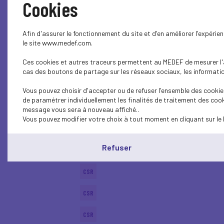
Cookies
SOCIAL
Afin d'assurer le fonctionnement du site et d'en améliorer l'expéri
BUSINESS LAW
le site www.medef.com.
Ces cookies et autres traceurs permettent au MEDEF de mesurer l'au
CSR
cas des boutons de partage sur les réseaux sociaux, les information
ECONOMY
Vous pouvez choisir d'accepter ou de refuser l'ensemble des cookies
de paramétrer individuellement les finalités de traitement des cook
ECONOMY
message vous sera à nouveau affiché..
Vous pouvez modifier votre choix à tout moment en cliquant sur le 
SUSTAINABLE DEVELOPMENT
Refuser
CSR
CSR
CSR
CSR