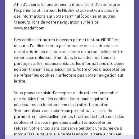
CSR
Afin d'assurer le fonctionnement du site et d'en améliorer
l'expérience utilisateur, le MEDEF stocke et/ou accède à
SOCIAL
des informations sur votre terminal (cookies et autres
traceurs) lors de votre naviguation sur le site
www.medef.com.
BUSINESS LAW
Ces cookies et autres traceurs permettent au MEDEF de
CSR
mesurer l'audience et la performance du site, de réaliser
des statistiques d'usage ou encore de personnaliser votre
ECONOMY
expérience utilisteur. Sauf dans le cas des boutons de
partage sur les réseaux sociaux, les informations stockées
ne sont transmises à aucun tiers. Votre choix d'accepter ou
ECONOMY
de refuser les cookies n'affectera pas votre navigation sur
le site.
SUSTAINABLE DEVELOPMENT
Vous pouvez choisir d'accepter ou de refuser l'ensemble
CSR
des cookies (sauf les cookies fonctionnels qui sont
nécessaires au fonctionnement du site). Le bouton
CSR
'Personnaliser vos choix' vous permet par ailleurs de
paramétrer individuellement les finalités de traitement des
cookies et traceurs que vous souhaitez accepter ou
CSR
refuser. Votre choix sera conservé pendant une durée de 6
mois à l'issue de laquelle ce message vous sera à nouveau
CSR