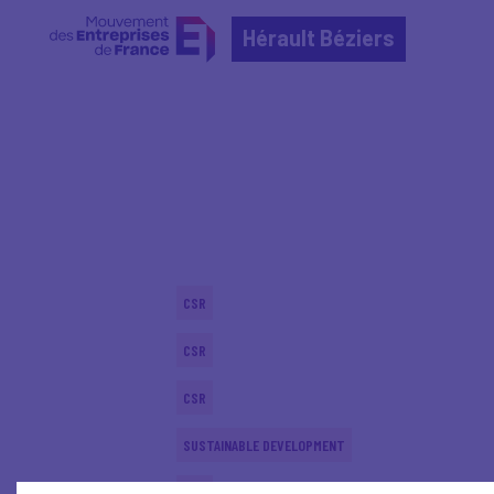
Hérault Béziers
Home
Actualités nationales
Actualités nationale
CSR
CSR
CSR
SUSTAINABLE DEVELOPMENT
CSR