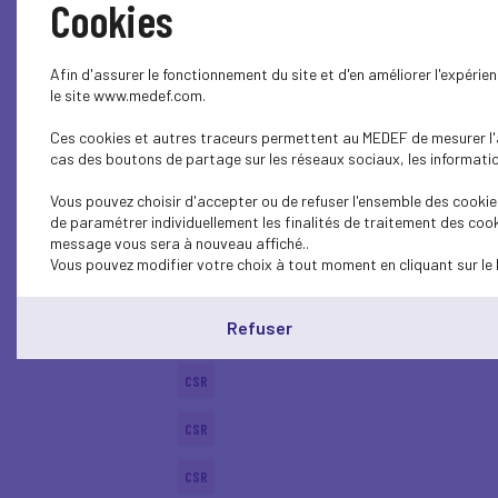
Cookies
SOCIAL
Afin d'assurer le fonctionnement du site et d'en améliorer l'expéri
BUSINESS LAW
le site www.medef.com.
Ces cookies et autres traceurs permettent au MEDEF de mesurer l'au
CSR
cas des boutons de partage sur les réseaux sociaux, les information
ECONOMY
Vous pouvez choisir d'accepter ou de refuser l'ensemble des cookies
de paramétrer individuellement les finalités de traitement des cook
ECONOMY
message vous sera à nouveau affiché..
Vous pouvez modifier votre choix à tout moment en cliquant sur le 
SUSTAINABLE DEVELOPMENT
Refuser
CSR
CSR
CSR
CSR