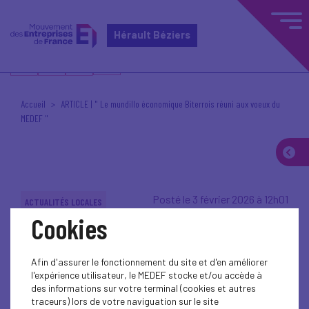
Hérault Béziers
Accueil
ARTICLE | " Le mundillo économique Biterrois réuni aux voeux du
MEDEF "
Posté le 3 février 2026 à 12h01
ACTUALITÉS LOCALES
Cookies
Afin d'assurer le fonctionnement du site et d'en améliorer
l'expérience utilisateur, le MEDEF stocke et/ou accède à
des informations sur votre terminal (cookies et autres
traceurs) lors de votre naviguation sur le site