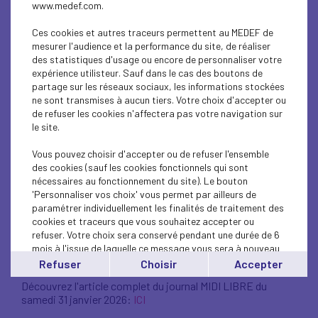
www.medef.com.
Ces cookies et autres traceurs permettent au MEDEF de
mesurer l'audience et la performance du site, de réaliser
des statistiques d'usage ou encore de personnaliser votre
expérience utilisteur. Sauf dans le cas des boutons de
partage sur les réseaux sociaux, les informations stockées
ne sont transmises à aucun tiers. Votre choix d'accepter ou
de refuser les cookies n'affectera pas votre navigation sur
le site.
ARTICLE | " Le mundillo
Vous pouvez choisir d'accepter ou de refuser l'ensemble
des cookies (sauf les cookies fonctionnels qui sont
économique Biterrois
nécessaires au fonctionnement du site). Le bouton
'Personnaliser vos choix' vous permet par ailleurs de
réuni aux voeux du
paramétrer individuellement les finalités de traitement des
cookies et traceurs que vous souhaitez accepter ou
refuser. Votre choix sera conservé pendant une durée de 6
MEDEF "
mois à l'issue de laquelle ce message vous sera à nouveau
affiché..
Refuser
Choisir
Accepter
Vous pouvez modifier votre choix à tout moment en
Découvrez l'article complet du journal MIDI LIBRE du
cliquant sur le lien
'cookies'
en bas de page.
samedi 31 janvier 2026:
ICI