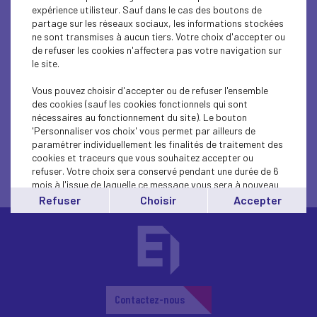
expérience utilisteur. Sauf dans le cas des boutons de
Marie Ferrandez pour la Courondelle, recevaient, dans les
partage sur les réseaux sociaux, les informations stockées
locaux de la Courondelle, Matthieu Ourliac, Président du
ne sont transmises à aucun tiers. Votre choix d'accepter ou
Mouvement des entreprises de France Hérault Béziers et
de refuser les cookies n'affectera pas votre navigation sur
Francis Pozo, Directeur général.
le site.
Construite avec les équipes de Pôle emploi Béziers,
Vous pouvez choisir d'accepter ou de refuser l'ensemble
signature d'une convention de partenariat renforcé avec
des cookies (sauf les cookies fonctionnels qui sont
Medef Béziers.
nécessaires au fonctionnement du site). Le bouton
Répondre aux besoins des entreprises biterroises en
'Personnaliser vos choix' vous permet par ailleurs de
matière de formation ou de recrutement, tel notre objectif
paramétrer individuellement les finalités de traitement des
commun
cookies et traceurs que vous souhaitez accepter ou
refuser. Votre choix sera conservé pendant une durée de 6
mois à l'issue de laquelle ce message vous sera à nouveau
affiché..
Refuser
Choisir
Accepter
Vous pouvez modifier votre choix à tout moment en
cliquant sur le lien
'cookies'
en bas de page.
Contactez-nous