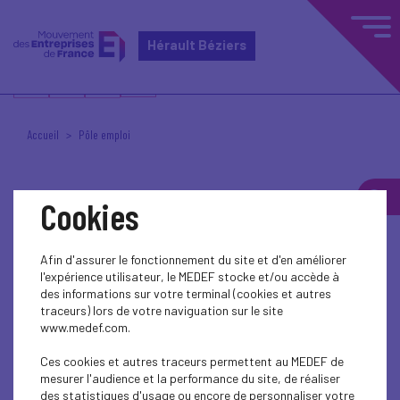
Hérault Béziers
Accueil
Pôle emploi
Cookies
Pôle emploi
Afin d'assurer le fonctionnement du site et d'en améliorer
l'expérience utilisateur, le MEDEF stocke et/ou accède à
des informations sur votre terminal (cookies et autres
La convention 2018-2021 entre les deux structures arrivant
traceurs) lors de votre naviguation sur le site
à terme, le renouvellement de celle-ci a été signé lundi 4
www.medef.com.
octobre.
Ces cookies et autres traceurs permettent au MEDEF de
Joseph SANFILIPPO Directeur départemental de Pôle
mesurer l'audience et la performance du site, de réaliser
Emploi, accompagné des directeurs des deux agences
des statistiques d'usage ou encore de personnaliser votre
biterroises – Frédéric Ferré pour Montimaran et Anne-